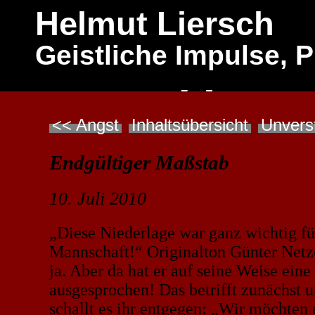
Helmut Liersch
Geistliche Impulse, 
Das Wort lebt
<< Angst
Inhaltsübersicht
Unverst
Endgültiger Maßstab
10. Juli 2010
„Diese Niederlage war ganz wichtig fü
Mannschaft!“ Originalton Günter Netze
ja. Aber da hat er auf seine Weise eine
ausgesprochen! Das betrifft zunächst u
schallt es ihr entgegen: „Wir möchten 